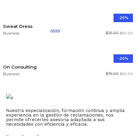
en
1.00
de
5
-20%
Sweat Dress
$
75.00
$
60.00
Business
Valorado
en
2.00
de 5
-20%
On Consulting
$
75.00
$
60.00
Business
Nuestra especialización, formación continua y amplia
experiencia en la gestión de reclamaciones, nos
permite ofrecerles asesoria adaptada a sus
necesidades con eficiencia y eficacia.