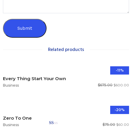
Related products
-11%
Every Thing Start Your Own
$
675.00
$
600.00
Business
-20%
Zero To One
$
75.00
$
60.00
Business
Valorado