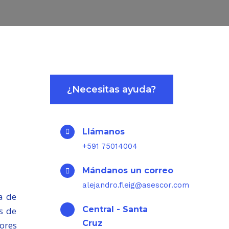
¿Necesitas ayuda?
Llámanos
+591 75014004
Mándanos un correo
alejandro.fleig@asescor.com
va de
Central - Santa
s de
Cruz
ores