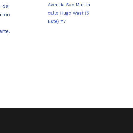
Avenida San Martín
 del
calle Hugo Wast (5
cción
Este) #7
arte,