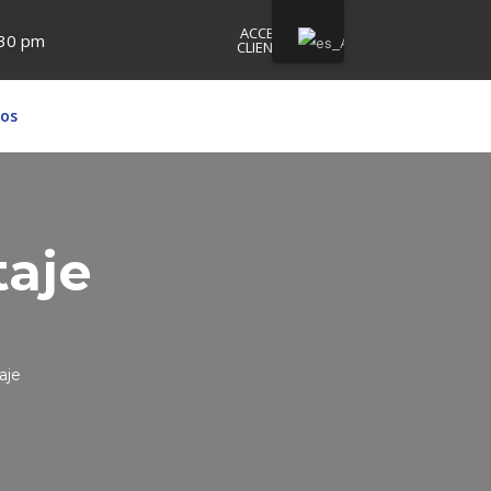
ACCESO
:30 pm
CLIENTES
os
taje
aje