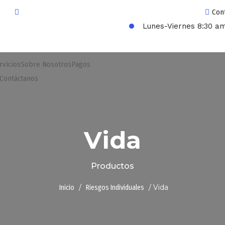
Con
Lunes-Viernes 8:30 am
rvicios
Sobre Nosotros
Pagos
Contáctanos
Vida
Productos
/
/ Vida
Inicio
Riesgos Individuales