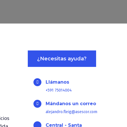
¿Necesitas ayuda?
Llámanos
+591 75014004
Mándanos un correo
alejandro.fleig@asescor.com
icios
Central - Santa
Vida,