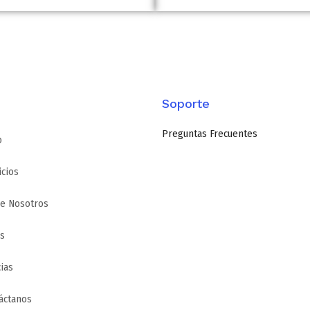
Soporte
Preguntas Frecuentes
o
icios
e Nosotros
s
cias
áctanos