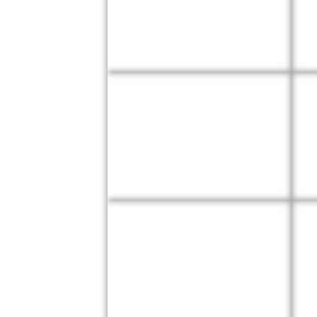
Automotores
Crimen Comercial
Banquerra BBB,
Compresiva 3D y
Fidelidad