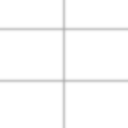
Transporte
Construcción y
Montaje
Responsabilidad
Responsabilidad
Civil
Civil Profesional
Equipo
Equipo Móvil
Electrónico