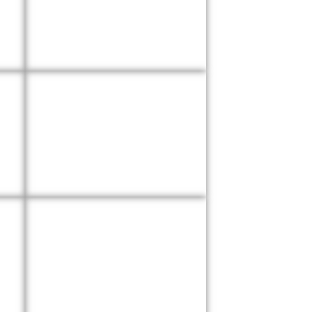
Riesgo
Cibernético
Aeronavegación
Garantías /
Caución