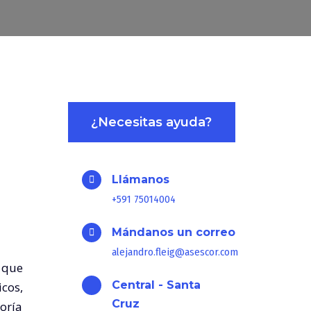
¿Necesitas ayuda?
Llámanos
+591 75014004
Mándanos un correo
alejandro.fleig@asescor.com
 que
Central - Santa
cos,
Cruz
oría