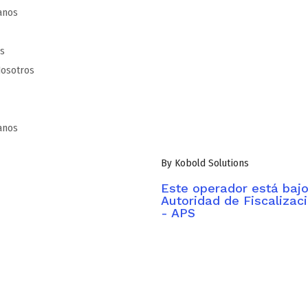
anos
os
osotros
anos
By Kobold Solutions
Este operador está bajo 
Autoridad de Fiscalizac
- APS