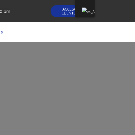
ACCESO
30 pm
CLIENTES
os